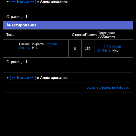
»
[ ~~ Naruto ~~ ]
»
Анектирование
Страница:
1
Анектирование
Последнее
Тема
Ответов
Просмотров
сообщение
Важно:
Закрыта
Шаблон
2009-02-08
Анкеты
Ино
0
159
14:44:47
Ино
Страница:
1
»
[ ~~ Naruto ~~ ]
»
Анектирование
создать бесплатный форум