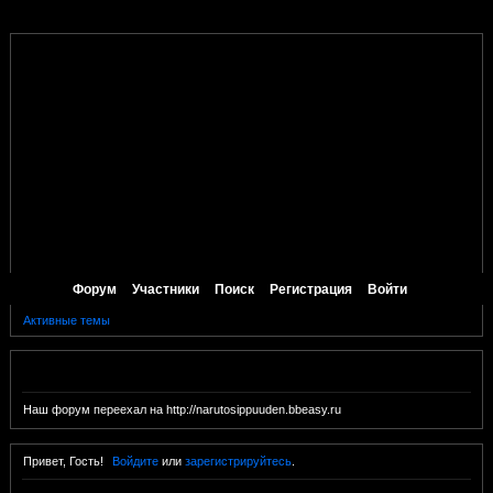
Форум
Участники
Поиск
Регистрация
Войти
Активные темы
Объявление
Наш форум переехал на http://narutosippuuden.bbeasy.ru
Привет, Гость!
Войдите
или
зарегистрируйтесь
.