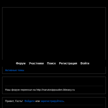
Форум
Участники
Поиск
Регистрация
Войти
Активные темы
Объявление
Наш форум переехал на http://narutosippuuden.bbeasy.ru
Привет, Гость!
Войдите
или
зарегистрируйтесь
.