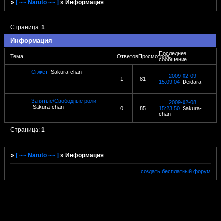
»
[ ~~ Naruto ~~ ]
»
Информация
Страница:
1
Информация
Последнее
Тема
Ответов
Просмотров
сообщение
Сюжет
Sakura-chan
2009-02-09
1
81
15:09:04
Deidara
Занятые/Свободные роли
2009-02-08
Sakura-chan
0
85
15:23:50
Sakura-
chan
Страница:
1
»
[ ~~ Naruto ~~ ]
»
Информация
создать бесплатный форум