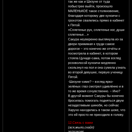
так же как и Шизуне от туда
побыстрее выйти, произошло
МАЛЕНЬКОЕ такое столкновение,
благодаря которому две куноичи с
грохотом свалились прямо в кабинет
к Пятой.
«Сплетенье рук, сплетенье ног, души
сплетенье…»
Сакура неуверенно выглянула из-за
двери прижимая к груди самое
дорогое – это конечно же отчёты и
посмотрела в кабинет, в котором
стояла Цунаде-сама, потом взгляд
розоволосой куноичи медленно
скользнул на пол и она сумела узнать
во второй девушке, первую ученицу
Пятой.
-Шизуне-химе? – взгляд ярко-
зелёных глаз смотрел удивлённо и в
то же время сочувственно. – Ино?
В другой момент Сакуры бы конечно
бросилась помогать подняться двум
незадатливым шиноби, но сейчас
Харуно находилась в таком шоке, что
это ей просто не приходило в голову.
12.Связь с вами
(ася,мыло,скайп)
397928285