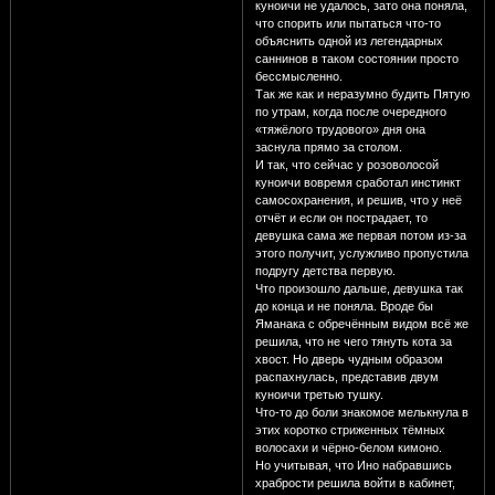
куноичи не удалось, зато она поняла,
что спорить или пытаться что-то
объяснить одной из легендарных
саннинов в таком состоянии просто
бессмысленно.
Так же как и неразумно будить Пятую
по утрам, когда после очередного
«тяжёлого трудового» дня она
заснула прямо за столом.
И так, что сейчас у розоволосой
куноичи вовремя сработал инстинкт
самосохранения, и решив, что у неё
отчёт и если он пострадает, то
девушка сама же первая потом из-за
этого получит, услужливо пропустила
подругу детства первую.
Что произошло дальше, девушка так
до конца и не поняла. Вроде бы
Яманака с обречённым видом всё же
решила, что не чего тянуть кота за
хвост. Но дверь чудным образом
распахнулась, представив двум
куноичи третью тушку.
Что-то до боли знакомое мелькнула в
этих коротко стриженных тёмных
волосахи и чёрно-белом кимоно.
Но учитывая, что Ино набравшись
храбрости решила войти в кабинет,