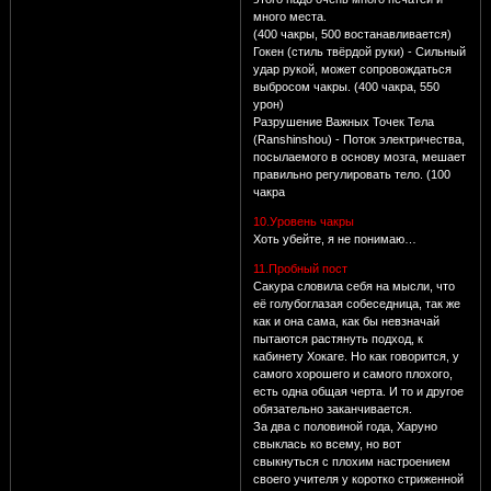
много места.
(400 чакры, 500 востанавливается)
Гокен (стиль твёрдой руки) - Сильный
удар рукой, может сопровождаться
выбросом чакры. (400 чакра, 550
урон)
Разрушение Важных Точек Тела
(Ranshinshou) - Поток электричества,
посылаемого в основу мозга, мешает
правильно регулировать тело. (100
чакра
10.Уровень чакры
Хоть убейте, я не понимаю…
11.Пробный пост
Сакура словила себя на мысли, что
её голубоглазая собеседница, так же
как и она сама, как бы невзначай
пытаются растянуть подход, к
кабинету Хокаге. Но как говорится, у
самого хорошего и самого плохого,
есть одна общая черта. И то и другое
обязательно заканчивается.
За два с половиной года, Харуно
свыклась ко всему, но вот
свыкнуться с плохим настроением
своего учителя у коротко стриженной