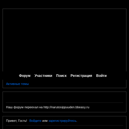
Форум
Участники
Поиск
Регистрация
Войти
Активные темы
Объявление
Наш форум переехал на http://narutosippuuden.bbeasy.ru
Привет, Гость!
Войдите
или
зарегистрируйтесь
.