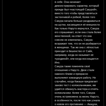
в себе. Она начинает
демонстрировать характер, который
прежде был «настоящей Сакурой»,
вместо того чтобы представляться
застенчивой и робкой, более того
Сакура начала больше раздражаться
на шутки, касающиеся её внешности.
Как только Наруто вернулся, Сакура
его спрашивает, если она стала более
женственной, на ответ что она
совсем не изменилась, Сакура
возражает тем, что он не разбирается
в женщинах. Так же она с лёгкостью
приходит в бешенство от Сайя,
например, когда он называет её
«уродиной», или когда восхищается
Ино.
Сакура также поменяла своё
отношение к Наруто. Двое стали
намного ближе и прекрасно
выполняют командную работу. Не
случайно, когда Какаши предлагает
заново тест с колокольчиками, им
удаётся обмануть мастера и отнять
колокольчики. более того, Сакура
очень встревожена за жизнь Наруто,
в особенности, после того как узнала
о новом его противнике — Акацуки,