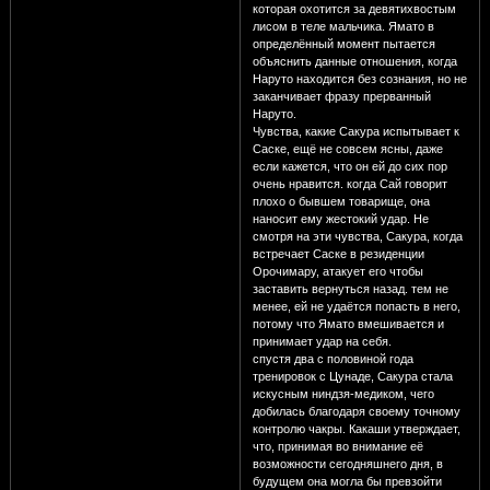
которая охотится за девятихвостым
лисом в теле мальчика. Ямато в
определённый момент пытается
объяснить данные отношения, когда
Наруто находится без сознания, но не
заканчивает фразу прерванный
Наруто.
Чувства, какие Сакура испытывает к
Саске, ещё не совсем ясны, даже
если кажется, что он ей до сих пор
очень нравится. когда Сай говорит
плохо о бывшем товарище, она
наносит ему жестокий удар. Не
смотря на эти чувства, Сакура, когда
встречает Саске в резиденции
Орочимару, атакует его чтобы
заставить вернуться назад. тем не
менее, ей не удаётся попасть в него,
потому что Ямато вмешивается и
принимает удар на себя.
спустя два с половиной года
тренировок с Цунаде, Сакура стала
искусным ниндзя-медиком, чего
добилась благодаря своему точному
контролю чакры. Какаши утверждает,
что, принимая во внимание её
возможности сегодняшнего дня, в
будущем она могла бы превзойти