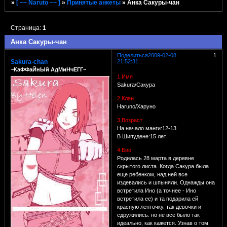
»
[ ~~ Naruto ~~ ]
»
Принятые анкеты
»
Анка Сакуры-чан
Страница:
1
Тема закрыта
Анка Сакуры-чан
Поделиться
2009-02-08
1
Sakura-chan
21:52:31
~КаФФаЙнЫй АдМиНчЕГГ~
1.Имя
Sakura/Сакура
2.Клан
Haruno/Харуно
3.Возраст
На начало манги:12-13
В Шипудене:15 лет
4.Био
Родилась 28 марта в деревне
скрытого листа. Когда Сакура была
еще ребенком, над ней все
издевались и шпыняли. Однажды она
встретила Ино (а точнее - Ино
встретила ее) и та подарила ей
красную ленточку. так девочки и
сдружились. но не все было так
идеально, как кажется. Узнав о том,