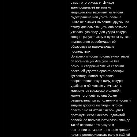
саму пятого хокаге. Цунаде
тренировала её не только
медицинским техникам; если она
будет ранена или убита, больше
никто не сможет вылечить других, по
этому для самозащиты она развила
ужасающую силу. для удара сакура
концентрирует чакру в нужном пункте
и мгновенно освобождает её,
образовывая разрушающие
последствия.
Во время миссии по спасению Гаары
от организации Акацуки, не без
помощи старушки Чиё из селении
песка, ей удаётся сразить сасори
кукловода. используя свою
сверхчеловеческую силу, сакуре
удаётся с лёгкостью уничтожить
марионеток вражеского шиноби.
кроме того, сейчас она более
решительна при исполнении миссий и
защите дорогих ей людей. что бы
спасти Чиё от атаки Сасори, даёт
проткнуть себя насквозь ядовитой
саблей. её возможности развились до
такой степени, что сакура в
состоянии остановить потерю крови и
начать регенерировать рану с саблей