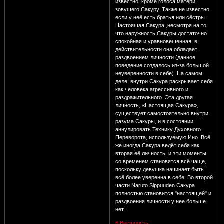
известно, кроме голоса матери,
зовущего Сакуру. Также не известно
если у неё есть братья или сёстры.
Настоящая Сакура ,несмотря на то,
что наружность Сакуры достаточно
спокойная и уравновешенная, в
действительности она обладает
раздвоением личности (данное
поведение создалось из-за большой
неуверенности в себе). На самом
деле, внутри Сакура раскрывает себя
как человека агрессивного и
раздражительного. Эта другая
личность, «Настоящая Сакура»,
существует самостоятельно внутри
разума Сакуры, и в состоянии
аннулировать Технику Духовного
Переворота, используемую Ино. Всё
же иногда Сакура ведёт себя как
вторая её личность, и эти моменты
со временем становятся всё чаще,
поскольку девушка начинает быть
всё более уверенна в себе. Во второй
части Naruto Sippuuden Сакура
полностью становится "настоящей" и
раздвоения личности у нее больше
нет.
6.Внешность