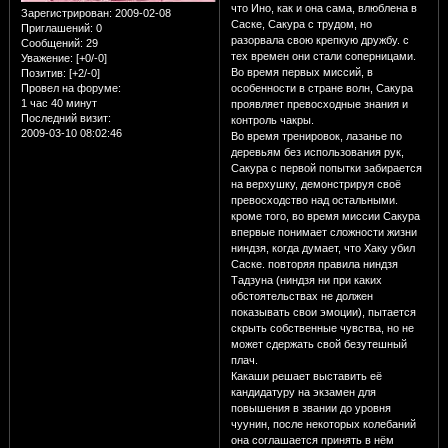
что Ино, как и она сама, влюблена в
Зарегистрирован
: 2009-02-08
Саске, Сакура с трудом, но
Приглашений:
0
разорвала свою крепкую дружбу. с
Сообщений:
29
тех времен они стали соперницами.
Уважение:
[+0/-0]
Во время первых миссий, в
Позитив:
[+2/-0]
Провел на форуме:
особенности в стране волн, Сакура
1 час 40 минут
проявляет превосходные знания и
Последний визит:
контроль чакры.
2009-03-10 08:02:46
Во время тренировок, лазанье по
деревьям без использования рук,
Сакура с первой попытки забирается
на верхушку, демонстрируя своё
превосходство над остальными.
кроме того, во время миссии Сакура
впервые понимает сложности жизни
ниндзя, когда думает, что Хаку убил
Саске. повторяя правила ниндзя
Тадзуна (ниндзя ни при каких
обстоятельствах не должен
показывать свои эмоции), пытается
скрыть собственные чувства, но не
может сдержать свой безутешный
плач.
Какаши решает выставить её
кандидатуру на экзамен для
повышения в звании до уровня
чуунин, после некоторых колебаний
она соглашается принять в нём