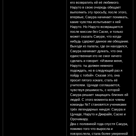
его возвратить ей её любимого.
Наруто в свою очередь обещает
выполнить эту просьбу, после этого,
впервые, Сакура начинает понимать,
какие чувства испытывает к ней
Наруто. Но Наруто возвращается
после миссии без Саске, и только
может сказать Сакуре, что когда-
нибудь сдержит данное им обещание.
Выходя из палаты, где он находился,
Сакура начинает думать, что она
единственная кто не смог ничего
сделать и говорит: «Извини меня,
Наруто. ты должен немного
подождать, но в следующий раз я
пойду с тобой». Сказав это, она
просит пятого хокаге, стать её
учителем. Цунаде соглашается,
чувствуя решимость, с которой
Сакура решает защищать близких ей
людей. С этого момента все члены
команды №7 становятся учениками
трёх легендарных ниндзя: Сакура и
Цунаде, Наруто и Джирайя, Саске и
Орочимару.
Два с половиной года спустя Сакура,
помимо того что выросла и
повзрослела, стала более уверенной