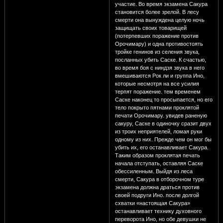
участие. Во время экзамена Сакура
становится более зрелой. В лесу
смерти она вынуждена целую ночь
защищать своих товарищей
(потерпевших поражение против
Орочимару) и одна противостоять
тройке генинов из селения звука,
посланных убить Саске. К счастью,
во время боя с ниндзя звука в него
вмешиваются Рок ли и группа Ино,
которые несмотря на все усилия
терпят поражение. тем временем
Саске наконец то просыпается, но его
тело покрыто пятнами проклятой
печати Орочимару. увидев раненую
сакуру, Саске в одиночку сразит двух
из троих неприятелей, ломая руки
одному из них. Прежде чем он мог бы
убить их, его останавливает Сакура.
Таким образом проклятая печать
начала отступать, оставляя Саске
обессиленным. Выйдя из леса
смерти, Сакура в отборочном туре
экзамена должна драться против
своей подруги Ино. после долгой
схватки «настоящая Сакура»
останавливает технику духовного
переворота Ино, но обе девушки не