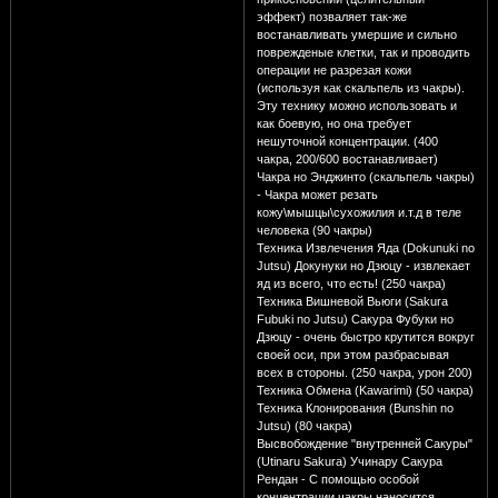
эффект) позваляет так-же
востанавливать умершие и сильно
поврежденые клетки, так и проводить
операции не разрезая кожи
(используя как скальпель из чакры).
Эту технику можно использовать и
как боевую, но она требует
нешуточной концентрации. (400
чакра, 200/600 востанавливает)
Чакра но Энджинто (скальпель чакры)
- Чакра может резать
кожу\мышцы\сухожилия и.т.д в теле
человека (90 чакры)
Техника Извлечения Яда (Dokunuki no
Jutsu) Докунуки но Дзюцу - извлекает
яд из всего, что есть! (250 чакра)
Техника Вишневой Вьюги (Sakura
Fubuki no Jutsu) Сакура Фубуки но
Дзюцу - очень быстро крутится вокруг
своей оси, при этом разбрасывая
всех в стороны. (250 чакра, урон 200)
Техника Обмена (Kawarimi) (50 чакра)
Техника Клонирования (Bunshin no
Jutsu) (80 чакра)
Высвобождение "внутренней Сакуры"
(Utinaru Sakura) Учинару Сакура
Рендан - C помощью особой
концентрации чакры наносится