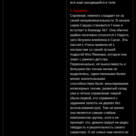
всё ещё находящейся в теле.
5.Характер
Скромная, немного страдает из-за
своей непривлекательности. В начале
серии Сакура становится Гэнин и
вступает в Команду №7. Она обычно
крайне негативно относится к Наруто,
зато безумно влюблена в Саске. Эта
пассия к Учиха привела её к
контрастам со своей лучшей
подругой Ино Яманака, которую она
знает с раннего детства.
Первоначально, её выносливость и
большинство техник ничем не
выделялись, единственными более-
менее значительными
способностями были: аннулирование
иллюзорных техник, развитый склад
ума и чёткое управление чакрой
(была первой, кто справился с
заданием залезть на дерево без
использования рук). Тем не менее
она является самым слабым
компонентом группы, хотя и не
признаёт это, демонстрируя не редко
твёрдость и решительность своего
характера. О её семье нам ничего не