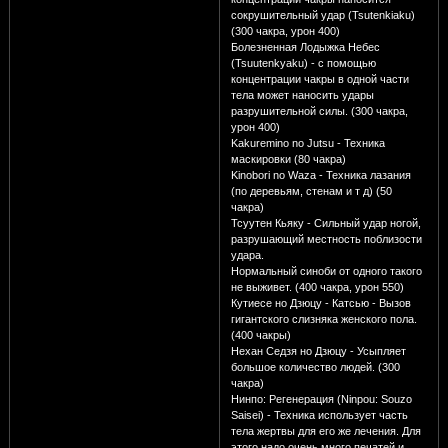
сокрушительный удар (Tsutenkiaku)
(300 чакра, урон 400)
Болезненная Лодыжка Небес
(Tsuutenkyaku) - с помощью
концентрации чакры в одной части
тела может наносить удары
разрушительной силы. (300 чакра,
урон 400)
Kakuremino no Jutsu - Техника
маскировки (80 чакра)
Kinobori no Waza - Техника лазания
(по деревьям, стенам и т д) (50
чакра)
Тсуутен Кьяку - Сильный удар ногой,
разрушающий местность поблизости
удара.
Нормальный синоби от одного такого
не выживет. (400 чакра, урон 550)
Кутиесе но Дзюцу - Катсью - Вызов
гигантского слизняка женского пола.
(400 чакры)
Нехан Седзя но Дзюцу - Усыпляет
большое количество людей. (300
чакра)
Нинпо: Регенерация (Ninpou: Souzo
Saisei) - Техника использует часть
тела жертвы для его же лечения. Для
этого надо очень много печатей и