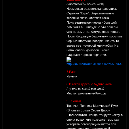
(картинкой и описанием)
Невысокая розоволосая девушка.
Стрижка "Каре". Выразительные
зеленые глаза, светлая кожа.
Примечательная черта - большой
лоб, хотя в Шиппудене это совсем
уже не заметно. Фигура спортивная.
Носит бордовую безрукавку, короткие
черные шортики, поверх них что-то
вроде светло-серой мини-юбки. На
ногах сапоги до колен. В бою
надевает черные перчатки.
7.Ранг
Чуунин
8.В какой деревне будите жить
(ну или из какой изгнаны)
Место проживание-Коноха
9.Техники
Техники- Техника Магической Руки
(Shousen Jutsu) Сесен Дзюцу
-Пользователь концентрирует чакру в
своих руках, что позволяет ему как
ускорять регенерацию клеток при
прикосновении (целительный