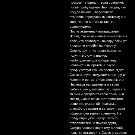
проходят в финал, теряя сознание.
после пробуждения Ино говорит, что
сакура наконец-то расцвела,
становясь прекрасным цветком; они
мирятся, но всё же остаются
соперницами.
После экзамена и возвращения
Итачи, Саске начинает замыкаться в
себе, что приводит к выбору покинуть
селение и перейти на сторону
Оротимару, от которого надеется
получить силу и знания,
необходимые для победы над
ненавистным братом. Сакура,
предчувствуя его намерения, ждёт
Саске на пути, ведущем к выходу из
Конохи, и пытается остановить его.
Несмотря на признание в своей
любви к нему, готовности следовать
за ним и предлагая свою помощь в
мести, Саске не меняет принятого
решения. сказав ей: «сакура…
спасибо», ударяет в затылок, таким
образом она теряет сознание. На
следующий день, когда Наруто
отправляется на поиски друга,
Сакура рассказывает ему о своей
попытке остановить Саске и умоляет